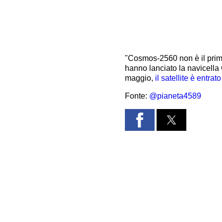
"Cosmos-2560 non è il primo s
hanno lanciato la navicell
maggio,
il satellite è entrat
Fonte:
@pianeta4589