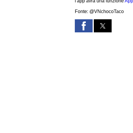
l'app avrà una funzione
App
Fonte: @VNchocoTaco