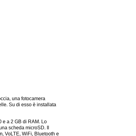
occia, una fotocamera
lle. Su di esso è installata
0 e a 2 GB di RAM. Lo
 una scheda microSD. Il
m, VoLTE, WiFi, Bluetooth e