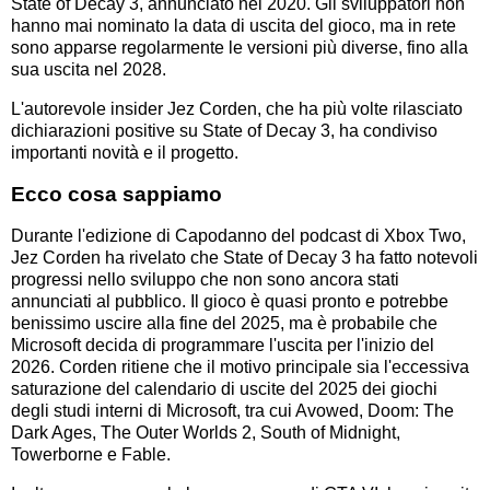
State of Decay 3, annunciato nel 2020. Gli sviluppatori non
hanno mai nominato la data di uscita del gioco, ma in rete
sono apparse regolarmente le versioni più diverse, fino alla
sua uscita nel 2028.
L'autorevole insider Jez Corden, che ha più volte rilasciato
dichiarazioni positive su State of Decay 3, ha condiviso
importanti novità e il progetto.
Ecco cosa sappiamo
Durante l'edizione di Capodanno del podcast di Xbox Two,
Jez Corden ha rivelato che State of Decay 3 ha fatto notevoli
progressi nello sviluppo che non sono ancora stati
annunciati al pubblico. Il gioco è quasi pronto e potrebbe
benissimo uscire alla fine del 2025, ma è probabile che
Microsoft decida di programmare l'uscita per l'inizio del
2026. Corden ritiene che il motivo principale sia l'eccessiva
saturazione del calendario di uscite del 2025 dei giochi
degli studi interni di Microsoft, tra cui Avowed, Doom: The
Dark Ages, The Outer Worlds 2, South of Midnight,
Towerborne e Fable.