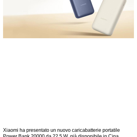
Xiaomi ha presentato un nuovo caricabatterie portatile
Power Bank 20000 da 22,5 W, già disponibile in Cina.