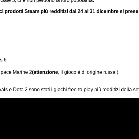
ate 3, che non perdono la loro popolarità.
i prodotti Steam più redditizi dal 24 al 31 dicembre si prese
s 6
pace Marine 2
(attenzione
, il gioco è di origine russa!)
ls e Dota 2 sono stati i giochi free-to-play più redditizi della s