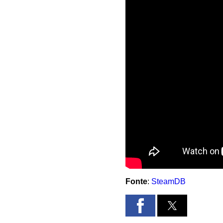
Fonte
:
SteamDB