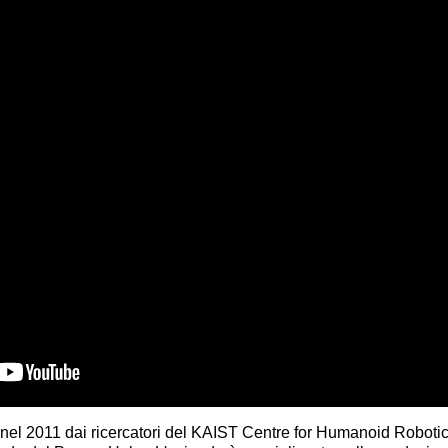
 nel 2011 dai ricercatori del KAIST Centre for Humanoid Roboti