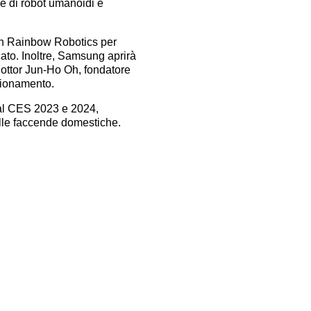
e di robot umanoidi e
con Rainbow Robotics per
ato. Inoltre, Samsung aprirà
l dottor Jun-Ho Oh, fondatore
sionamento.
 al CES 2023 e 2024,
nelle faccende domestiche.