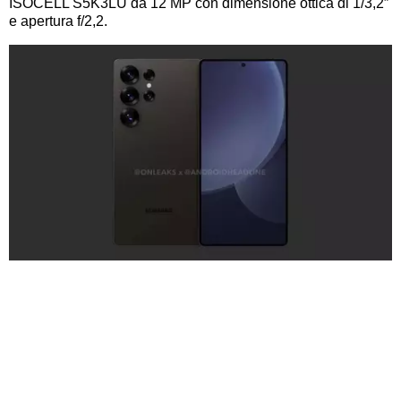
ISOCELL S5K3LU da 12 MP con dimensione ottica di 1/3,2″
e apertura f/2,2.