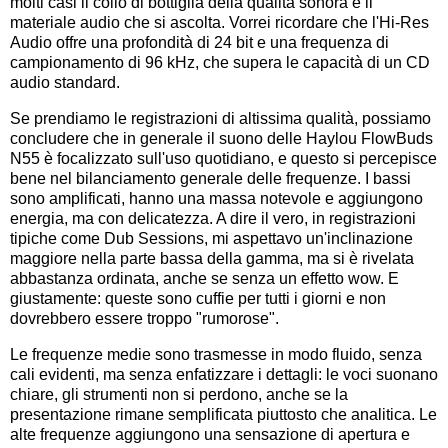
molti casi il collo di bottiglia della qualità sonora è il
materiale audio che si ascolta. Vorrei ricordare che l'Hi-Res
Audio offre una profondità di 24 bit e una frequenza di
campionamento di 96 kHz, che supera le capacità di un CD
audio standard.
Se prendiamo le registrazioni di altissima qualità, possiamo
concludere che in generale il suono delle Haylou FlowBuds
N55 è focalizzato sull'uso quotidiano, e questo si percepisce
bene nel bilanciamento generale delle frequenze. I bassi
sono amplificati, hanno una massa notevole e aggiungono
energia, ma con delicatezza. A dire il vero, in registrazioni
tipiche come Dub Sessions, mi aspettavo un'inclinazione
maggiore nella parte bassa della gamma, ma si è rivelata
abbastanza ordinata, anche se senza un effetto wow. E
giustamente: queste sono cuffie per tutti i giorni e non
dovrebbero essere troppo "rumorose".
Le frequenze medie sono trasmesse in modo fluido, senza
cali evidenti, ma senza enfatizzare i dettagli: le voci suonano
chiare, gli strumenti non si perdono, anche se la
presentazione rimane semplificata piuttosto che analitica. Le
alte frequenze aggiungono una sensazione di apertura e