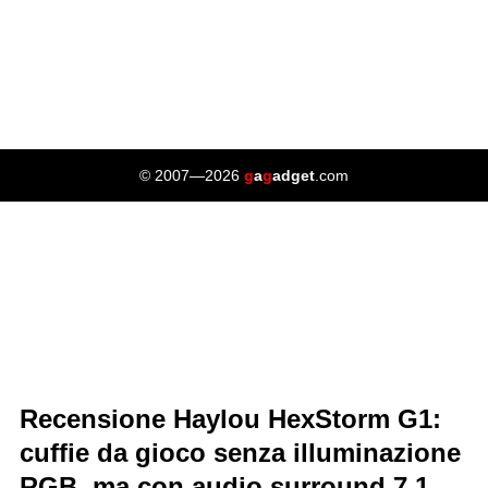
© 2007—2026
g
a
g
adget
.com