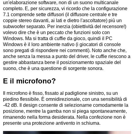
un'elaborazione software, non di un suono multicanale
completo. E, per sicurezza, vi ricordo che la configurazione
7.1 comprende sette diffusori (il diffusore centrale e tre
coppie stereo davanti, ai lati e dietro l'ascoltatore) più un
subwoofer separato. Per inerzia (obiettività del recensore!)
volevo dire che è un peccato che funzioni solo con
Windows. Ma si tratta di cuffie da gioco, quindi il PC
Windows è il loro ambiente nativo (i giocatori di console
sono pregati di rispondere nei commenti). Noto anche che,
anche senza la messa a punto del driver, le cuffie riescono a
gestire abbastanza bene il posizionamento spaziale del
suono, che è una questione di sorgente sonora.
E il microfono?
Il microfono è fisso, fissato al padiglione sinistro, su un
piedino flessibile. È omnidirezionale, con una sensibilità di
-42 dB. Il design consente di selezionarne comodamente la
posizione, mentre la gamba non si piega spontaneamente,
rimanendo nella forma desiderata. Nella confezione non è
presente una protezione antivento in schiuma.