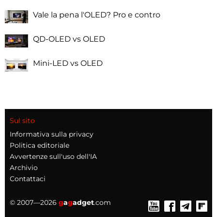
Vale la pena l'OLED? Pro e contro
QD-OLED vs OLED
Mini-LED vs OLED
Sul sito
Informativa sulla privacy
Politica editoriale
Avvertenze sull'uso dell'IA
Archivio
Contattaci
© 2007—2026
g
a
g
adget
.com