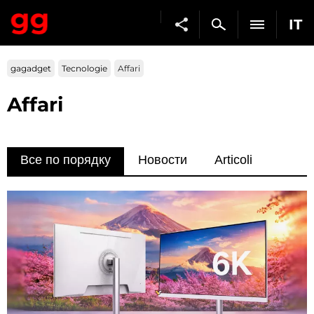
IT
gagadget
Tecnologie
Affari
Affari
Все по порядку
Новости
Articoli