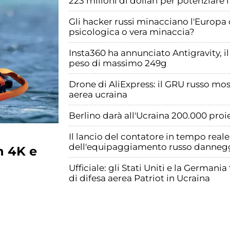
223 milioni di dollari per potenziare 
Gli hacker russi minacciano l'Europa 
psicologica o vera minaccia?
Insta360 ha annunciato Antigravity, 
peso di massimo 249g
Drone di AliExpress: il GRU russo mos
aerea ucraina
Berlino darà all'Ucraina 200.000 proie
Il lancio del contatore in tempo reale
dell'equipaggiamento russo danneggi
n 4K e
Ufficiale: gli Stati Uniti e la German
di difesa aerea Patriot in Ucraina