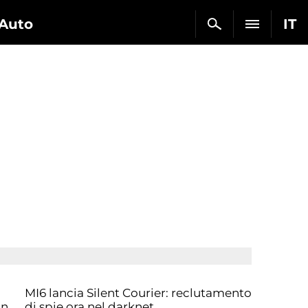
Auto
IT
MI6 lancia Silent Courier: reclutamento
un
di spie ora nel darknet