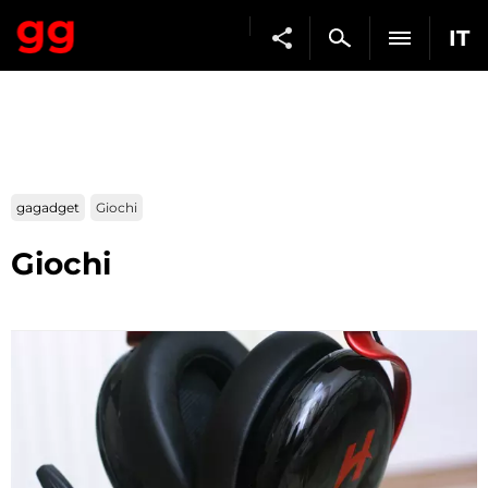
IT
gagadget
Giochi
Giochi