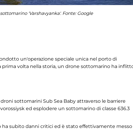
n sottomarino 'Varshavyanka'. Fonte: Google
 condotto un'operazione speciale unica nel porto di
a prima volta nella storia, un drone sottomarino ha inflitt
 i droni sottomarini Sub Sea Baby attraverso le barriere
Novorossiysk ed esplodere un sottomarino di classe 636.3
o ha subito danni critici ed è stato effettivamente messo