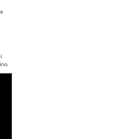
va
l
ino.