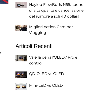
Haylou FlowBuds N55: suono
di alta qualità e cancellazione
del rumore a soli 40 dollari!
Migliori Action Cam per
Vlogging
Articoli Recenti
o
Vale la pena l'OLED? Pro e
contro
QD-OLED vs OLED
Mini-LED vs OLED