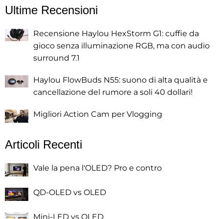
Ultime Recensioni
Recensione Haylou HexStorm G1: cuffie da
gioco senza illuminazione RGB, ma con audio
surround 7.1
Haylou FlowBuds N55: suono di alta qualità e
cancellazione del rumore a soli 40 dollari!
Migliori Action Cam per Vlogging
Articoli Recenti
Vale la pena l'OLED? Pro e contro
QD-OLED vs OLED
Mini-LED vs OLED