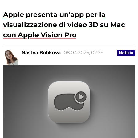
Apple presenta un'app per la
visualizzazione di video 3D su Mac
con Apple Vision Pro
Nastya Bobkova
08.04.2025, 02:29
Notizia