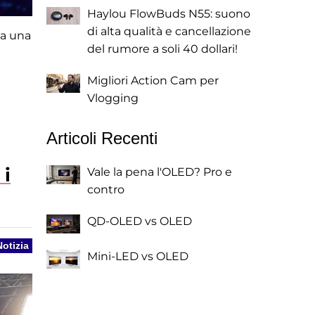
Haylou FlowBuds N55: suono
di alta qualità e cancellazione
Ha una
del rumore a soli 40 dollari!
Migliori Action Cam per
Vlogging
Articoli Recenti
 i
Vale la pena l'OLED? Pro e
contro
QD-OLED vs OLED
Notizia
Mini-LED vs OLED