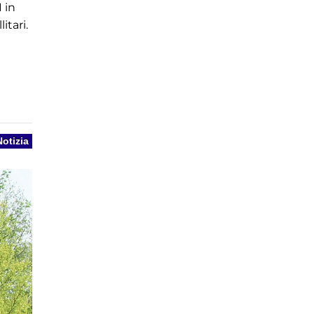
 in
itari.
Notizia