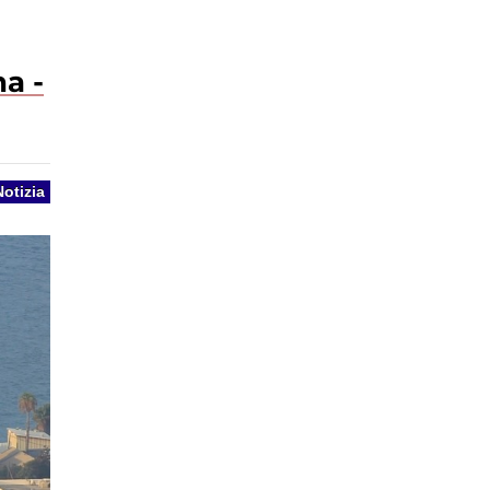
na -
Notizia