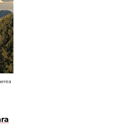
aerea
ara