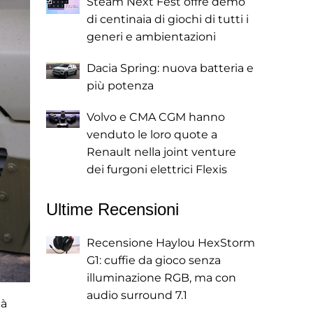
Steam Next Fest offre demo
di centinaia di giochi di tutti i
generi e ambientazioni
Dacia Spring: nuova batteria e
più potenza
Volvo e CMA CGM hanno
venduto le loro quote a
Renault nella joint venture
dei furgoni elettrici Flexis
Ultime Recensioni
Recensione Haylou HexStorm
G1: cuffie da gioco senza
illuminazione RGB, ma con
audio surround 7.1
ià