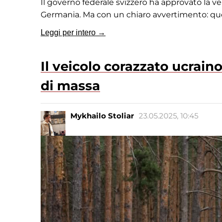
Il governo federale svizzero ha approvato la v
Germania. Ma con un chiaro avvertimento: ques
Leggi per intero →
Il veicolo corazzato ucrai
di massa
Mykhailo Stoliar
23.05.2025, 10:45