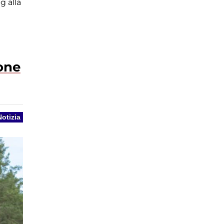
g alla
ione
Notizia