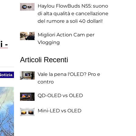
Haylou FlowBuds N55: suono
di alta qualità e cancellazione
del rumore a soli 40 dollari!
Migliori Action Cam per
i -
Vlogging
Articoli Recenti
Vale la pena l'OLED? Pro e
Notizia
contro
QD-OLED vs OLED
Mini-LED vs OLED