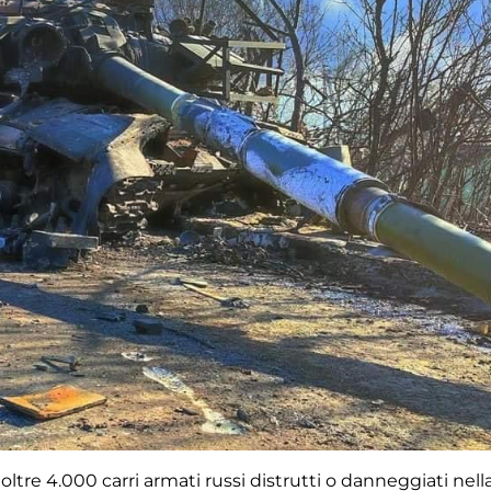
oltre 4.000 carri armati russi distrutti o danneggiati nell