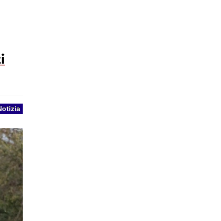
i
Notizia