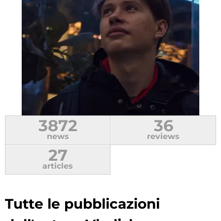
3872
36
news
reviews
27
articles
Tutte le pubblicazioni