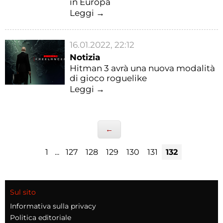
in Europa
Leggi →
16.01.2022, 22:12
Notizia
Hitman 3 avrà una nuova modalità
di gioco roguelike
Leggi →
←
1
...
127
128
129
130
131
132
Sul sito
Informativa sulla privacy
Politica editoriale