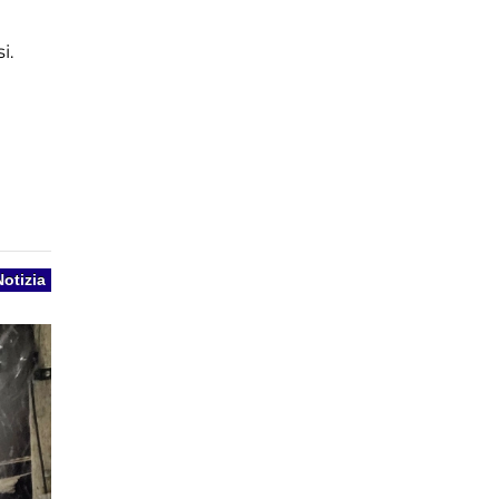
i.
Notizia