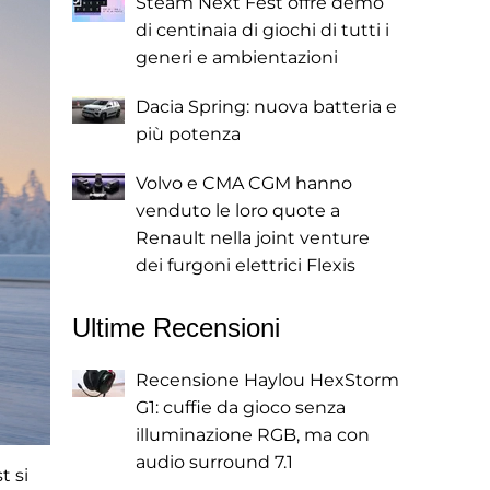
Steam Next Fest offre demo
di centinaia di giochi di tutti i
generi e ambientazioni
Dacia Spring: nuova batteria e
più potenza
Volvo e CMA CGM hanno
venduto le loro quote a
Renault nella joint venture
dei furgoni elettrici Flexis
Ultime Recensioni
Recensione Haylou HexStorm
G1: cuffie da gioco senza
illuminazione RGB, ma con
audio surround 7.1
t si