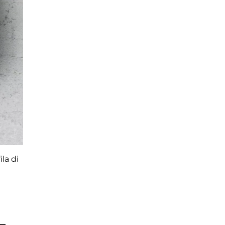
la di
—