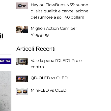
Haylou FlowBuds N55: suono
di alta qualità e cancellazione
del rumore a soli 40 dollari!
Migliori Action Cam per
l
Vlogging
Articoli Recenti
Vale la pena l'OLED? Pro e
Notizia
contro
QD-OLED vs OLED
Mini-LED vs OLED