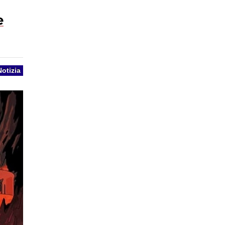
e
Notizia