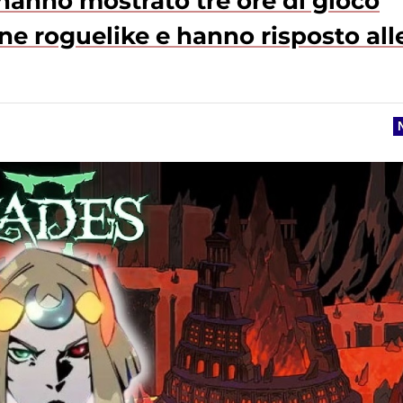
 hanno mostrato tre ore di gioco
ne roguelike e hanno risposto all