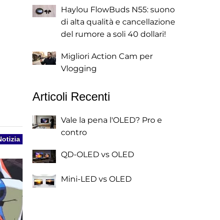
Haylou FlowBuds N55: suono
di alta qualità e cancellazione
del rumore a soli 40 dollari!
Migliori Action Cam per
Vlogging
Articoli Recenti
Vale la pena l'OLED? Pro e
contro
Notizia
QD-OLED vs OLED
Mini-LED vs OLED