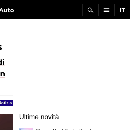
Auto
IT
s
di
in
Notizia
Ultime novità