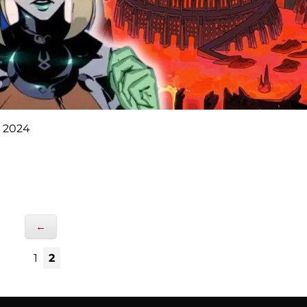
l 2024
←
1
2