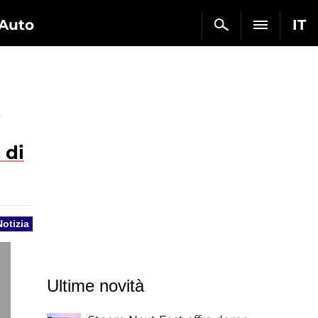
Auto
IT
e
 di
Notizia
Ultime novità