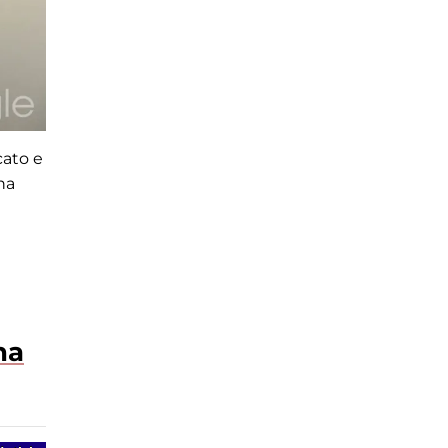
cato e
na
na