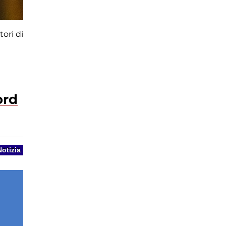
tori di
ord
Notizia