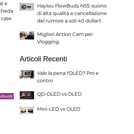
a) e
Haylou FlowBuds N55: suono
scheda
di alta qualità e cancellazione
 case
del rumore a soli 40 dollari!
Migliori Action Cam per
Vlogging
Articoli Recenti
Vale la pena l'OLED? Pro e
contro
QD-OLED vs OLED
rticoli
Mini-LED vs OLED