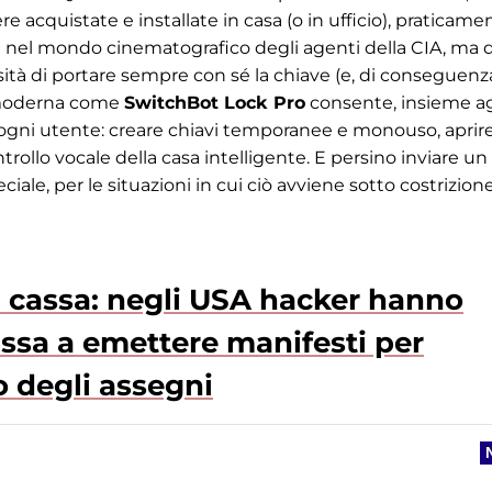
e acquistate e installate in casa (o in ufficio), praticame
 nel mondo cinematografico degli agenti della CIA, ma 
ità di portare sempre con sé la chiave (e, di conseguenza
ra moderna come
SwitchBot Lock Pro
consente, insieme ag
er ogni utente: creare chiavi temporanee e monouso, aprire
ntrollo vocale della casa intelligente. E persino inviare un
ale, per le situazioni in cui ciò avviene sotto costrizione
i cassa: negli USA hacker hanno
cassa a emettere manifesti per
to degli assegni