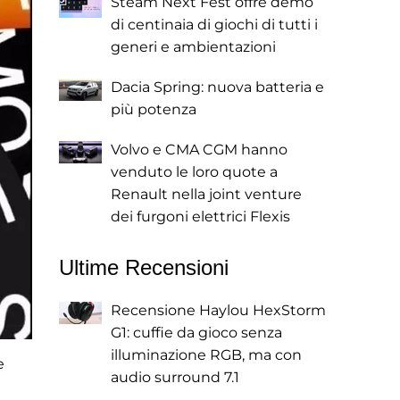
Steam Next Fest offre demo
di centinaia di giochi di tutti i
generi e ambientazioni
Dacia Spring: nuova batteria e
più potenza
Volvo e CMA CGM hanno
venduto le loro quote a
Renault nella joint venture
dei furgoni elettrici Flexis
Ultime Recensioni
Recensione Haylou HexStorm
G1: cuffie da gioco senza
illuminazione RGB, ma con
e
audio surround 7.1