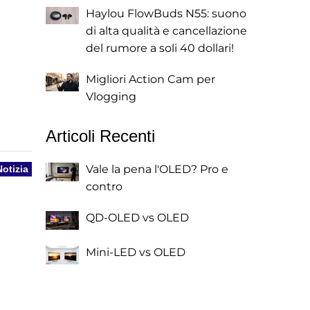
Haylou FlowBuds N55: suono
di alta qualità e cancellazione
del rumore a soli 40 dollari!
Migliori Action Cam per
Vlogging
Articoli Recenti
Vale la pena l'OLED? Pro e
Notizia
contro
QD-OLED vs OLED
Mini-LED vs OLED