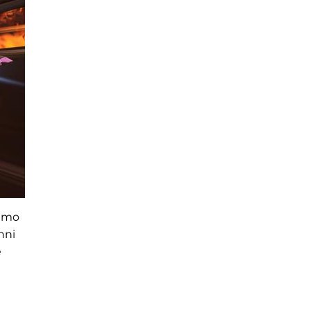
simo
nni
e