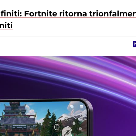
initi: Fortnite ritorna trionfalme
niti