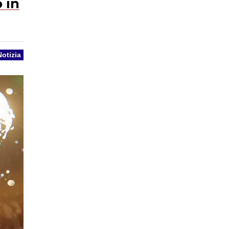
 in
Notizia