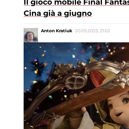
Il gioco mobile Final Fanta
Cina già a giugno
Anton Kratiuk
20.05.2025, 21:02