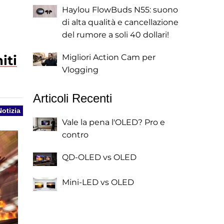
Haylou FlowBuds N55: suono
di alta qualità e cancellazione
del rumore a soli 40 dollari!
iti
Migliori Action Cam per
Vlogging
Articoli Recenti
Notizia
Vale la pena l'OLED? Pro e
contro
QD-OLED vs OLED
Mini-LED vs OLED