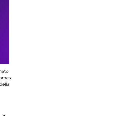
rnato
 Games
della