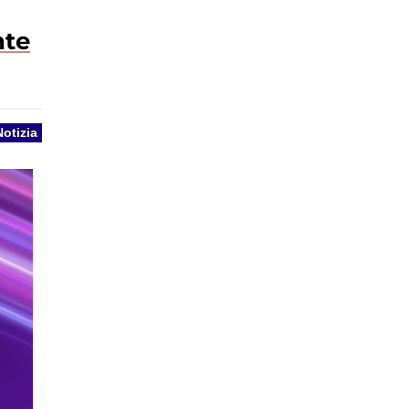
nte
Notizia