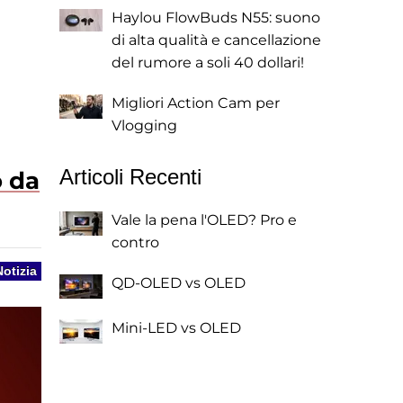
Haylou FlowBuds N55: suono
di alta qualità e cancellazione
del rumore a soli 40 dollari!
Migliori Action Cam per
Vlogging
Articoli Recenti
o da
Vale la pena l'OLED? Pro e
contro
Notizia
QD-OLED vs OLED
Mini-LED vs OLED