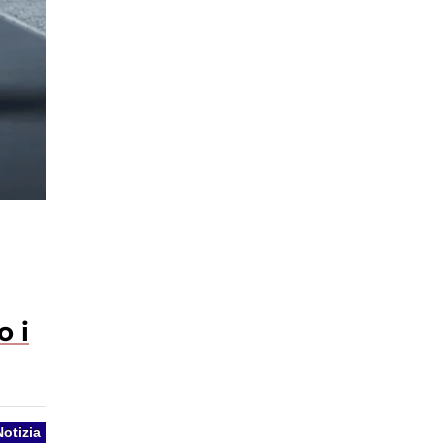
o i
Notizia