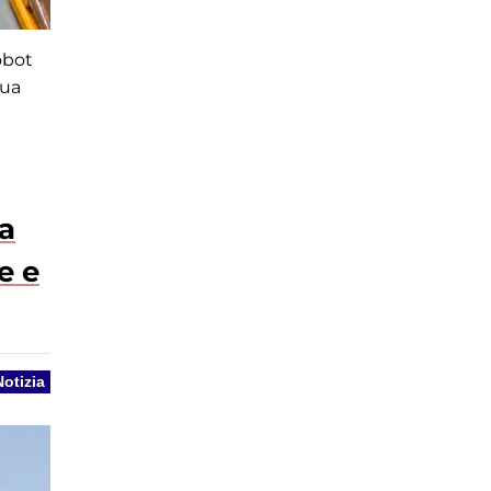
obot
sua
a
e e
Notizia