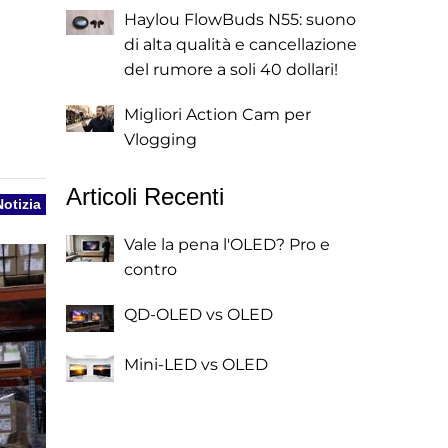
Haylou FlowBuds N55: suono
di alta qualità e cancellazione
del rumore a soli 40 dollari!
Migliori Action Cam per
Vlogging
Articoli Recenti
Notizia
Vale la pena l'OLED? Pro e
contro
QD-OLED vs OLED
Mini-LED vs OLED