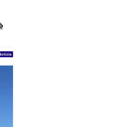
è
Notizia