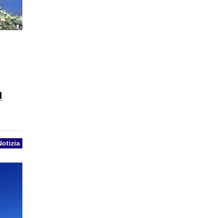
u
Notizia