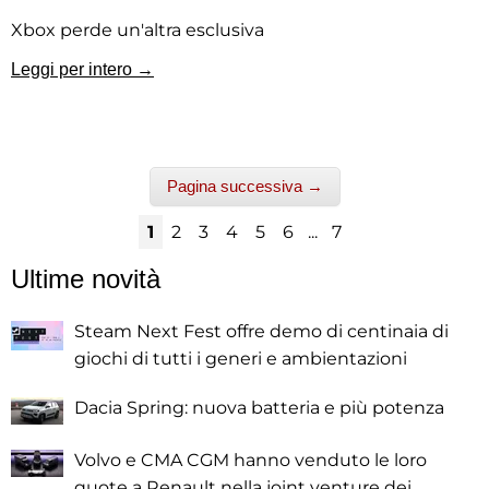
Xbox perde un'altra esclusiva
Leggi per intero →
Pagina successiva →
1
2
3
4
5
6
...
7
Ultime novità
Steam Next Fest offre demo di centinaia di
giochi di tutti i generi e ambientazioni
Dacia Spring: nuova batteria e più potenza
Volvo e CMA CGM hanno venduto le loro
quote a Renault nella joint venture dei