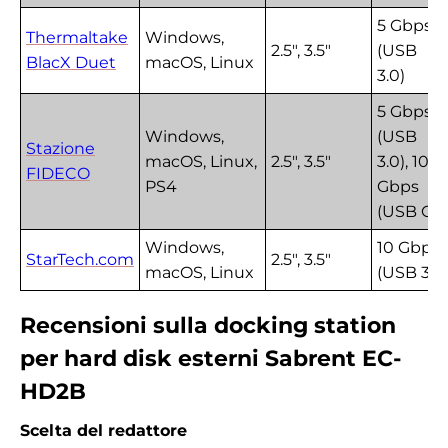
5 Gbps
Thermaltake
Windows,
2.5", 3.5"
(USB
BlacX Duet
macOS, Linux
3.0)
5 Gbps
Windows,
(USB
Stazione
macOS, Linux,
2.5", 3.5"
3.0), 10
FIDECO
PS4
Gbps
(USB C)
Windows,
10 Gbps
StarTech.com
2.5", 3.5"
macOS, Linux
(USB 3.1)
Recensioni sulla docking station
per hard disk esterni Sabrent EC-
HD2B
Scelta del redattore