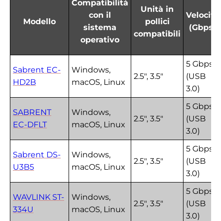
Compatibilità
Unità in
con il
Velocità
Modello
pollici
sistema
(Gbps)
compatibili
operativo
5 Gbps
Sabrent EC-
Windows,
2.5", 3.5"
(USB
HD2B
macOS, Linux
3.0)
5 Gbps
SABRENT
Windows,
2.5", 3.5"
(USB
EC-DFLT
macOS, Linux
3.0)
5 Gbps
Sabrent DS-
Windows,
2.5", 3.5"
(USB
U3B5
macOS, Linux
3.0)
5 Gbps
WAVLINK ST-
Windows,
2.5", 3.5"
(USB
334U
macOS, Linux
3.0)