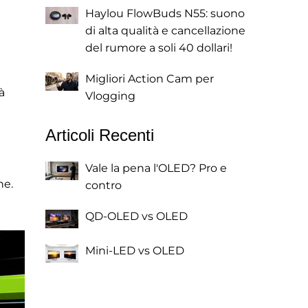
Haylou FlowBuds N55: suono
di alta qualità e cancellazione
del rumore a soli 40 dollari!
Migliori Action Cam per
à
Vlogging
Articoli Recenti
Vale la pena l'OLED? Pro e
ne.
contro
QD-OLED vs OLED
Mini-LED vs OLED