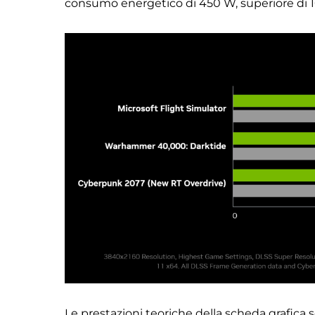
consumo energetico di 450 W, superiore di 1
Le prestazioni teoriche della scheda grafica 