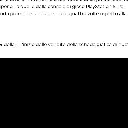
eriori a quelle della console di gioco PlayStation 5. Per
zienda promette un aumento di quattro volte rispetto alla
 dollari. L'inizio delle vendite della scheda grafica di nu