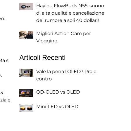
Haylou FlowBuds N55: suono
di alta qualità e cancellazione
eo.
del rumore a soli 40 dollari!
Migliori Action Cam per
Vlogging
Articoli Recenti
Ma si
Vale la pena l'OLED? Pro e
.
contro
QD-OLED vs OLED
23
ziale
Mini-LED vs OLED