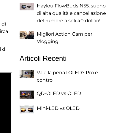
Haylou FlowBuds N55: suono
di alta qualità e cancellazione
del rumore a soli 40 dollari!
 di
irca
Migliori Action Cam per
Vlogging
 di
Articoli Recenti
Vale la pena l'OLED? Pro e
contro
QD-OLED vs OLED
Mini-LED vs OLED