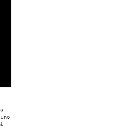
ma
è uno
i.