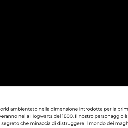
orld ambientato nella dimensione introdotta per la pri
 troveranno nella Hogwarts del 1800. Il nostro personaggio 
o segreto che minaccia di distruggere il mondo dei magh