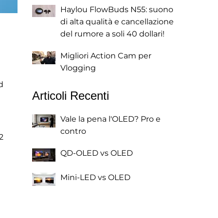
Haylou FlowBuds N55: suono
di alta qualità e cancellazione
del rumore a soli 40 dollari!
Migliori Action Cam per
Vlogging
d
Articoli Recenti
Vale la pena l'OLED? Pro e
contro
2
QD-OLED vs OLED
Mini-LED vs OLED