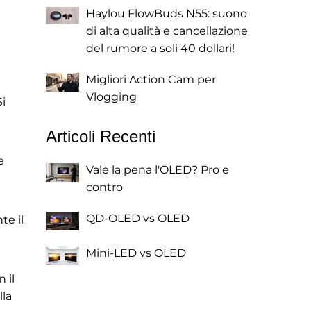
Haylou FlowBuds N55: suono
di alta qualità e cancellazione
del rumore a soli 40 dollari!
Migliori Action Cam per
Vlogging
Si
Articoli Recenti
e
Vale la pena l'OLED? Pro e
contro
QD-OLED vs OLED
te il
Mini-LED vs OLED
 il
lla