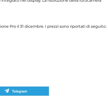
 integrato nel display. La risoluzione della fotocamera
one Pro il 31 dicembre. I prezzi sono riportati di seguito:
Telegram