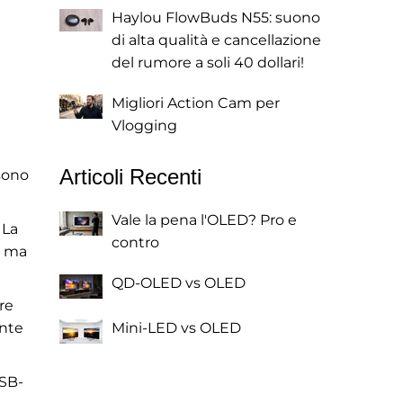
Haylou FlowBuds N55: suono
di alta qualità e cancellazione
del rumore a soli 40 dollari!
i
Migliori Action Cam per
Vlogging
Articoli Recenti
 sono
Vale la pena l'OLED? Pro e
 La
contro
, ma
QD-OLED vs OLED
re
ente
Mini-LED vs OLED
USB-