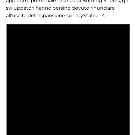
appieno il potenziale tecnico di Burning Shores, gli
sviluppatori hanno persino dovuto rinunciare
all'uscita dell'espansione su PlayStation 4.