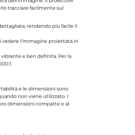
alità dell'immagine. Il proiettore
lo tracciare facilmente sul
tagliata, rendendo più facile il
i vedere l'immagine proiettata in
ibrante e ben definita. Per la
00:1.
rtabilità e le dimensioni sono
 quando non viene utilizzato. I
e loro dimensioni compatte e al