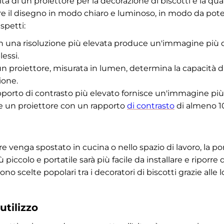
elta di un proiettore per la decorazione di biscotti è la qu
are il disegno in modo chiaro e luminoso, in modo da poter
spetti:
 una risoluzione più elevata produce un'immagine più det
essi.
un proiettore, misurata in lumen, determina la capacità d
ione.
porto di contrasto più elevato fornisce un'immagine più v
te un proiettore con un rapporto
di contrasto
di almeno 10
re venga spostato in cucina o nello spazio di lavoro, la po
ù piccolo e portatile sarà più facile da installare e riporre
 sono scelte popolari tra i decoratori di biscotti grazie all
utilizzo