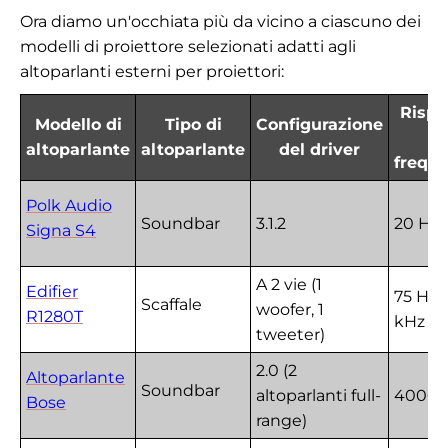
Ora diamo un'occhiata più da vicino a ciascuno dei
modelli di proiettore selezionati adatti agli
altoparlanti esterni per proiettori:
Rispo
Modello di
Tipo di
Configurazione
in
altoparlante
altoparlante
del driver
frequ
Polk Audio
Soundbar
3.1.2
20 Hz
Signa S4
A 2 vie (1
Edifier
75 Hz -
Scaffale
woofer, 1
R1280T
kHz
tweeter)
2.0 (2
Altoparlante
Soundbar
altoparlanti full-
4000 
Bose
range)