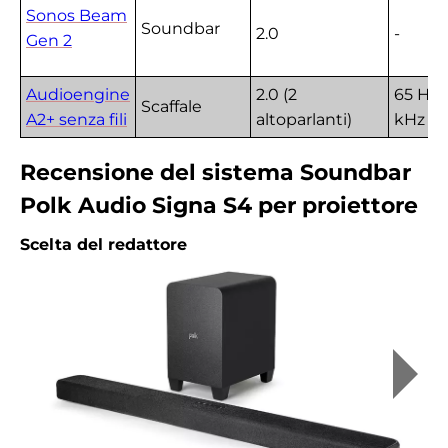
Sonos Beam
Soundbar
2.0
-
Gen 2
Audioengine
2.0 (2
65 Hz -
Scaffale
A2+ senza fili
altoparlanti)
kHz
Recensione del sistema Soundbar
Polk Audio Signa S4 per proiettore
Scelta del redattore