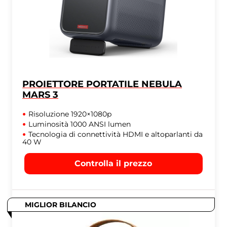
PROIETTORE PORTATILE NEBULA
MARS 3
Risoluzione 1920×1080p
Luminosità 1000 ANSI lumen
Tecnologia di connettività HDMI e altoparlanti da
40 W
Controlla il prezzo
MIGLIOR BILANCIO