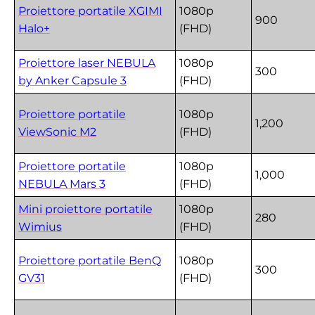
Proiettore portatile XGIMI
1080p
900
Halo+
(FHD)
Proiettore laser NEBULA
1080p
300
by Anker Capsule 3
(FHD)
Proiettore portatile
1080p
1,200
ViewSonic M2
(FHD)
Proiettore portatile
1080p
1,000
NEBULA Mars 3
(FHD)
Mini proiettore portatile
1080p
280
Wimius
(FHD)
Proiettore portatile BenQ
1080p
300
GV31
(FHD)