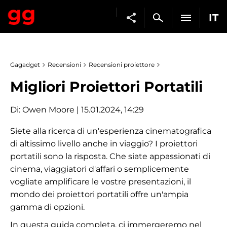
IT
Gagadget
Recensioni
Recensioni proiettore
Migliori Proiettori Portatili
Di:
Owen Moore
| 15.01.2024, 14:29
Siete alla ricerca di un'esperienza cinematografica
di altissimo livello anche in viaggio? I proiettori
portatili sono la risposta. Che siate appassionati di
cinema, viaggiatori d'affari o semplicemente
vogliate amplificare le vostre presentazioni, il
mondo dei proiettori portatili offre un'ampia
gamma di opzioni.
In questa guida completa, ci immergeremo nel