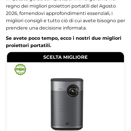
regno dei migliori proiettori portatili del Agosto
2026, fornendovi approfondimenti essenziali, i
migliori consigli e tutto ciò di cui avete bisogno per
prendere una decisione informata.
Se avete poco tempo, ecco i nostri due migliori
proiettori portatili.
SCELTA MIGLIORE