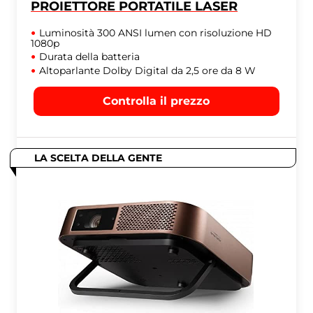
PROIETTORE PORTATILE LASER
Luminosità 300 ANSI lumen con risoluzione HD
1080p
Durata della batteria
Altoparlante Dolby Digital da 2,5 ore da 8 W
Controlla il prezzo
LA SCELTA DELLA GENTE