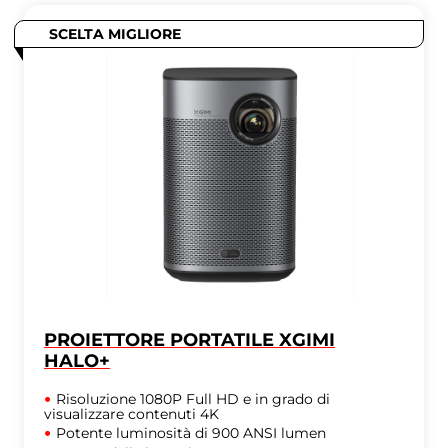
SCELTA MIGLIORE
PROIETTORE PORTATILE XGIMI
HALO+
Risoluzione 1080P Full HD e in grado di
visualizzare contenuti 4K
Potente luminosità di 900 ANSI lumen