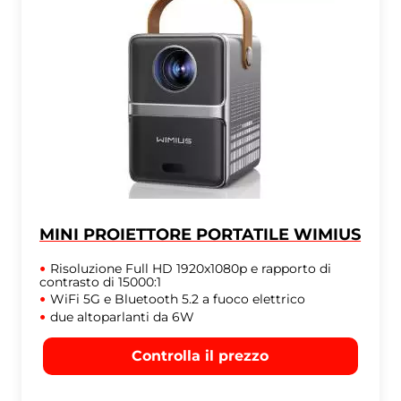
MINI PROIETTORE PORTATILE WIMIUS
Risoluzione Full HD 1920x1080p e rapporto di
contrasto di 15000:1
WiFi 5G e Bluetooth 5.2 a fuoco elettrico
due altoparlanti da 6W
Controlla il prezzo