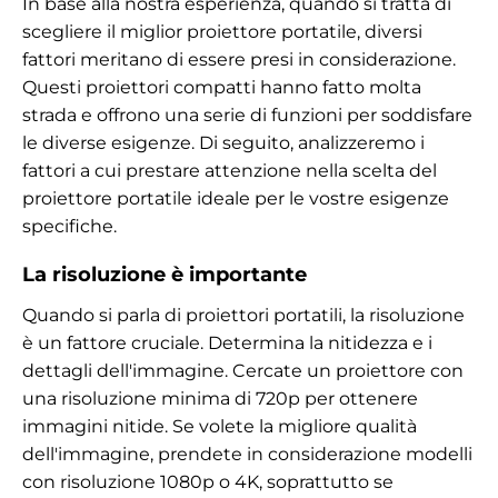
In base alla nostra esperienza, quando si tratta di
scegliere il miglior proiettore portatile, diversi
fattori meritano di essere presi in considerazione.
Questi proiettori compatti hanno fatto molta
strada e offrono una serie di funzioni per soddisfare
le diverse esigenze. Di seguito, analizzeremo i
fattori a cui prestare attenzione nella scelta del
proiettore portatile ideale per le vostre esigenze
specifiche.
La risoluzione è importante
Quando si parla di proiettori portatili, la risoluzione
è un fattore cruciale. Determina la nitidezza e i
dettagli dell'immagine. Cercate un proiettore con
una risoluzione minima di 720p per ottenere
immagini nitide. Se volete la migliore qualità
dell'immagine, prendete in considerazione modelli
con risoluzione 1080p o 4K, soprattutto se