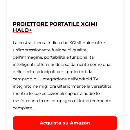
PROIETTORE PORTATILE XGIMI
HALO+
La nostra ricerca indica che XGIMI Halo+ offre
un'impressionante fusione di qualità
dell'immagine, portabilità e funzionalità
intelligenti, affermandosi saldamente come una
delle scelte principali per i proiettori da
campeggio. L'integrazione dell'Android TV
integrato ne migliora ulteriormente la versatilità,
mentre le sue eccezionali capacità audio lo
trasformano in un compagno di intrattenimento
completo.
Acquista su Amazon