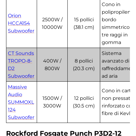
Cono in
polipropilene,
Orion
2500W /
15 pollici
bordo
HCCA154
10000W
(38.1 cm)
simmetrico a
Subwoofer
tre raggi in
gomma
CT Sounds
Sistema
TROPO-8-
400W /
8 pollici
avanzato di
D2
800W
(20.3 cm)
raffreddamen
Subwoofer
ad aria
Massive
Cono in carta
Audio
1500W /
12 pollici
non pressata
SUMMOXL
3000W
(30.5 cm)
rinforzato con
124
fibre di Kevlar
Subwoofer
Rockford Fosgate Punch P3D2-12