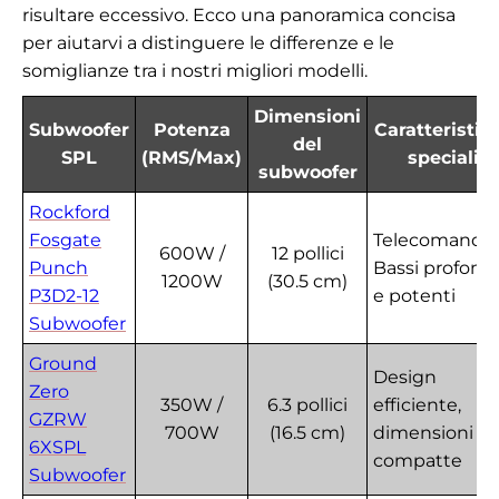
risultare eccessivo. Ecco una panoramica concisa
per aiutarvi a distinguere le differenze e le
somiglianze tra i nostri migliori modelli.
Dimensioni
Subwoofer
Potenza
Caratteristic
del
SPL
(RMS/Max)
speciali
subwoofer
Rockford
Fosgate
Telecomando,
600W /
12 pollici
Punch
Bassi profondi
1200W
(30.5 cm)
P3D2-12
e potenti
Subwoofer
Ground
Design
Zero
350W /
6.3 pollici
efficiente,
GZRW
700W
(16.5 cm)
dimensioni
6XSPL
compatte
Subwoofer