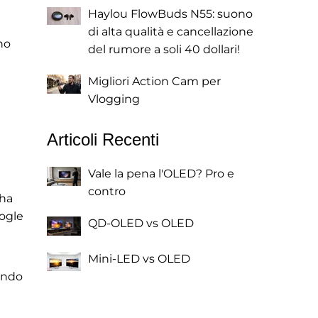
Haylou FlowBuds N55: suono
di alta qualità e cancellazione
no
del rumore a soli 40 dollari!
Migliori Action Cam per
Vlogging
Articoli Recenti
Vale la pena l'OLED? Pro e
contro
 ha
oogle
QD-OLED vs OLED
Mini-LED vs OLED
rando