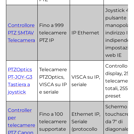
Joystick 4D,
pulsante a
Controllore
Fino a 999
manopola,
PTZ SMTAV
telecamere
IP Ethernet
indirizzo IP
Telecamera
PTZ IP
indipenden
impostazio
web IE
Controllo s
PTZOptics
Telecamere
display, 255
PT-JOY-G3
PTZOptics,
VISCA su IP,
telecamere
Tastiera a
VISCA su IP
seriale
totali, 255
joystick
e seriale
preset
Schermo L
Controller
Fino a 100
Ethernet IP,
touchscree
per
telecamere
Seriale
da 7" di
telecamere
supportate
(protocollo
diagonale, 
PTZ Canon