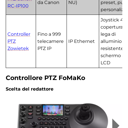
da Canon
NU)
preset, puls
RC-IP100
personalizza
Joystick 4D,
copertura i
Controller
Fino a 999
lega di
PTZ
telecamere
IP Ethernet
alluminio
Zowietek
PTZ IP
resistente,
schermo a 
LCD
Controllore PTZ FoMaKo
Scelta del redattore