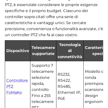
PTZ, è essenziale considerare le proprie esigenze
specifiche e il proprio budget. Ciascuno dei
controller sopra citati offre una serie di
caratteristiche e vantaggi unici. Se cercate
precisione, convenienza o funzionalità avanzate, c'è
un controller PTZ che fa al caso vostro.
Tecnologia
Telecamere
Caratterist
Dispositivo
di
supportate
speciali
connettività
Supporto 7
telecamere
Modello di
RS232,
selezione
ronda
Controllore
RS422,
rapida,
preimpostat
PTZ
RS485,
controllo
scansione A
FoMaKo
Ethernet IP,
Fino a 255
design
PoE
telecamere
ergonomic
PTZ