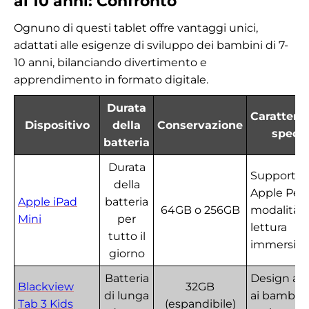
ai 10 anni: Confronto
Ognuno di questi tablet offre vantaggi unici,
adattati alle esigenze di sviluppo dei bambini di 7-
10 anni, bilanciando divertimento e
apprendimento in formato digitale.
Durata
Caratteris
Dispositivo
della
Conservazione
specia
batteria
Durata
Supporto 
della
Apple Penc
Apple iPad
batteria
64GB o 256GB
modalità d
Mini
per
lettura
tutto il
immersiva
giorno
Batteria
Design ad
Blackview
32GB
di lunga
ai bambini
Tab 3 Kids
(espandibile)