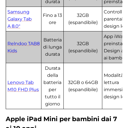
durata
preinstalla
Samsung
Controlli
Fino a 13
32GB
Galaxy Tab
parentali,
ore
(espandibile)
A 8.0"
design le
App iWaW
Batteria
Relndoo TAB8
32GB
preinstalla
di lunga
Kids
(espandibile)
Design ad
durata
ai bambini
Durata
della
Modalità d
Lenovo Tab
batteria
32GB o 64GB
lettura
M10 FHD Plus
per
(espandibile)
immersiva
tutto il
design le
giorno
Apple iPad Mini per bambini dai 7