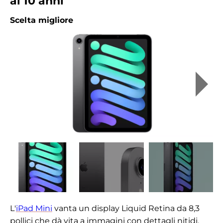
ai 10 anni
Scelta migliore
L'
iPad Mini
vanta un display Liquid Retina da 8,3
pollici che dà vita a immagini con dettagli nitidi,