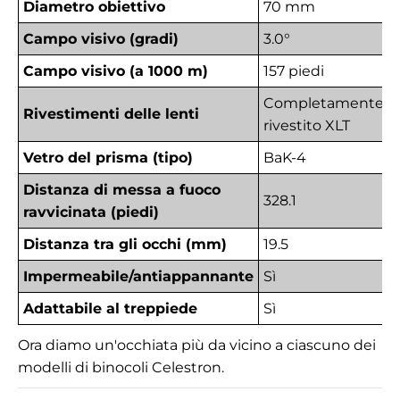
Diametro obiettivo
70 mm
Campo visivo (gradi)
3.0°
Campo visivo (a 1000 m)
157 piedi
Completamente
Rivestimenti delle lenti
rivestito XLT
Vetro del prisma (tipo)
BaK-4
Distanza di messa a fuoco
328.1
ravvicinata (piedi)
Distanza tra gli occhi (mm)
19.5
Impermeabile/antiappannante
Sì
S
Adattabile al treppiede
Sì
S
Ora diamo un'occhiata più da vicino a ciascuno dei
modelli di binocoli Celestron.