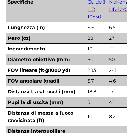
Specifiche
Guide®
McKenzi
HD
HD 12x50
10x50
Lunghezza (in)
6.6
6.5
Peso (oz)
28
27
Ingrandimento
10
12
Diametro obiettivo (mm)
50
50
FOV lineare (ft@1000 yd)
283
241
FOV angolare (gradi)
5.7
4.6
Distanza tra gli occhi (mm)
18.8
17
Pupilla di uscita (mm)
5
4.1
Distanza di messa a fuoco
10
8.2
ravvicinata (ft)
Distanza interpupillare