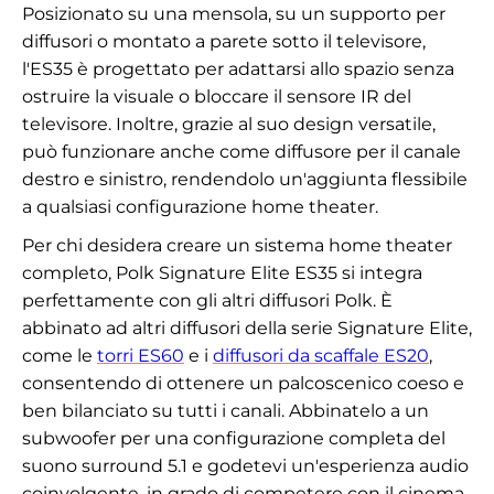
Posizionato su una mensola, su un supporto per
diffusori o montato a parete sotto il televisore,
l'ES35 è progettato per adattarsi allo spazio senza
ostruire la visuale o bloccare il sensore IR del
televisore. Inoltre, grazie al suo design versatile,
può funzionare anche come diffusore per il canale
destro e sinistro, rendendolo un'aggiunta flessibile
a qualsiasi configurazione home theater.
Per chi desidera creare un sistema home theater
completo, Polk Signature Elite ES35 si integra
perfettamente con gli altri diffusori Polk. È
abbinato ad altri diffusori della serie Signature Elite,
come le
torri ES60
e i
diffusori da scaffale ES20
,
consentendo di ottenere un palcoscenico coeso e
ben bilanciato su tutti i canali. Abbinatelo a un
subwoofer per una configurazione completa del
suono surround 5.1 e godetevi un'esperienza audio
coinvolgente, in grado di competere con il cinema.