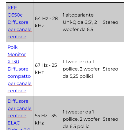
KEF
Q650c
1 altoparlante
64 Hz - 28
Diffusore
Uni-Q da 6,5", 2
Stereo
kHz
per canale
woofer da 6,5
centrale
Polk
Monitor
XT30
1 tweeter da 1
67 Hz - 25
Diffusore
pollice, 2 woofer
Stereo
kHz
compatto
da 5,25 pollici
per canale
centrale
Diffusore
per canale
1 tweeter da 1
centrale
55 Hz - 35
pollice, 2 woofer
Stereo
ELAC
kHz
da 6,5 pollici