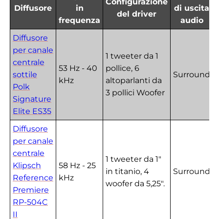
Configurazione
Diffusore
in
di uscita
del driver
frequenza
audio
Diffusore
per canale
1 tweeter da 1
centrale
53 Hz - 40
pollice, 6
sottile
Surround
kHz
altoparlanti da
Polk
3 pollici Woofer
Signature
Elite ES35
Diffusore
per canale
centrale
1 tweeter da 1"
Klipsch
58 Hz - 25
in titanio, 4
Surround
Reference
kHz
woofer da 5,25".
Premiere
RP-504C
II