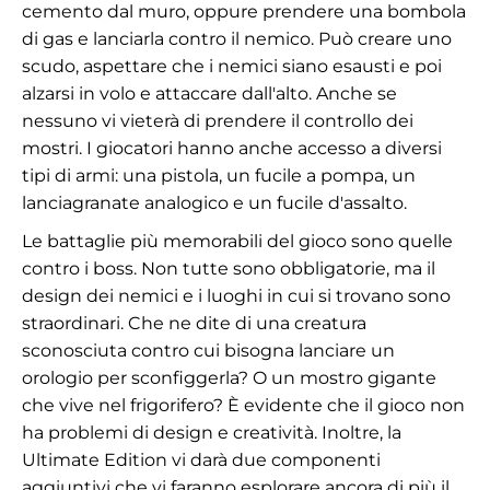
cemento dal muro, oppure prendere una bombola
di gas e lanciarla contro il nemico. Può creare uno
scudo, aspettare che i nemici siano esausti e poi
alzarsi in volo e attaccare dall'alto. Anche se
nessuno vi vieterà di prendere il controllo dei
mostri. I giocatori hanno anche accesso a diversi
tipi di armi: una pistola, un fucile a pompa, un
lanciagranate analogico e un fucile d'assalto.
Le battaglie più memorabili del gioco sono quelle
contro i boss. Non tutte sono obbligatorie, ma il
design dei nemici e i luoghi in cui si trovano sono
straordinari. Che ne dite di una creatura
sconosciuta contro cui bisogna lanciare un
orologio per sconfiggerla? O un mostro gigante
che vive nel frigorifero? È evidente che il gioco non
ha problemi di design e creatività. Inoltre, la
Ultimate Edition vi darà due componenti
aggiuntivi che vi faranno esplorare ancora di più il