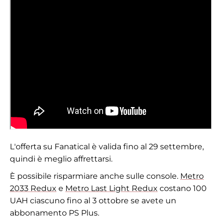
L'offerta su Fanatical è valida fino al 29 settembre,
quindi è meglio affrettarsi.
È possibile risparmiare anche sulle console.
Metro
2033 Redux
e
Metro Last Light Redux
costano 100
UAH ciascuno fino al 3 ottobre se avete un
abbonamento PS Plus.