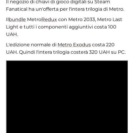
Il negozio di chiavi di gioco digitali su Steam
Fanatical ha un'offerta per l'intera trilogia di Metro.
Il
bundle
Metro
Redux
con Metro 2033, Metro Last
Light e tutti i componenti aggiuntivi costa 100
UAH.
L'edizione normale di
Metro Exodus
costa 220
UAH. Quindi l'intera trilogia costerà 320 UAH su PC.